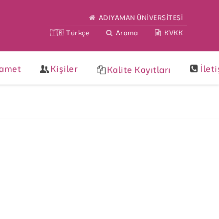
ADIYAMAN ÜNİVERSİTESİ
🇹🇷 Türkçe
Arama
KVKK
kamet
Kişiler
İlet
Kalite Kayıtları