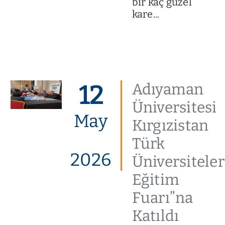
bir kaç güzel
kare...
12
Adıyaman
Üniversitesi
May
Kırgızistan
Türk
2026
Üniversiteler
Eğitim
Fuarı”na
Katıldı