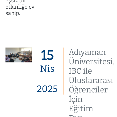
eşsiz bir
etkinliğe ev
sahip...
15
Adıyaman
Üniversitesi,
Nis
IBC ile
Uluslararası
2025
Öğrenciler
İçin
Eğitim