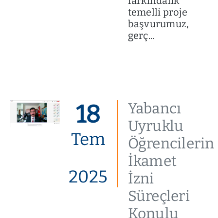
farkındalık
temelli proje
başvurumuz,
gerç...
18
Yabancı
Uyruklu
Tem
Öğrencilerin
İkamet
2025
İzni
Süreçleri
Konulu