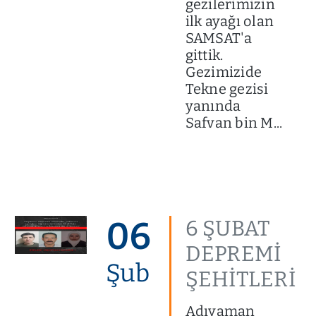
gezilerimizin
ilk ayağı olan
SAMSAT'a
gittik.
Gezimizide
Tekne gezisi
yanında
Safvan bin M...
06
6 ŞUBAT
DEPREMİ
Şub
ŞEHİTLERİ
Adıyaman