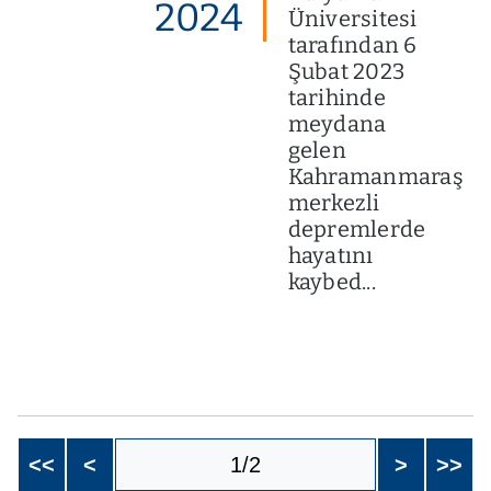
2024
Üniversitesi
tarafından 6
Şubat 2023
tarihinde
meydana
gelen
Kahramanmaraş
merkezli
depremlerde
hayatını
kaybed...
<<
<
1/2
>
>>